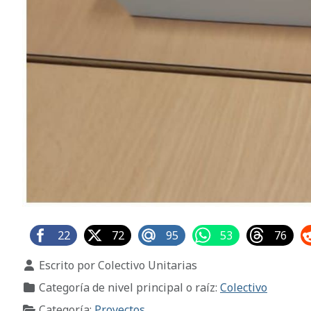
22
72
95
53
76
Detalles
Escrito por
Colectivo Unitarias
Categoría de nivel principal o raíz:
Colectivo
Categoría:
Proyectos