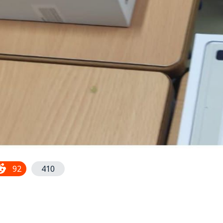
92
410