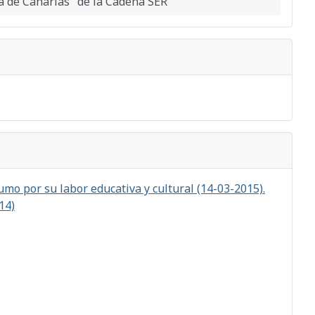
a de Canarias" de la Cadena SER
mo por su labor educativa y cultural (14-03-2015).
14)